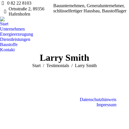
0 82 22 8103
Bauunternehmen, Generalunternehmer,
Ortsstraße 2, 89356
schlüsselfertiger Hausbau, Baustofflager
Hafenhofen
Start
Unternehmen
Energieerzeugung
Dienstleistungen
Baustoffe
Kontakt
Larry Smith
Sie befinden sich hier:
Start
Testimonials
Larry Smith
Datenschutzhinweis
Impressum