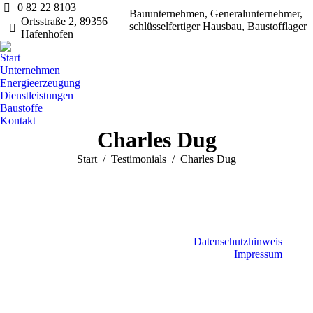
0 82 22 8103
Bauunternehmen, Generalunternehmer,
Ortsstraße 2, 89356
schlüsselfertiger Hausbau, Baustofflager
Hafenhofen
Start
Unternehmen
Energieerzeugung
Dienstleistungen
Baustoffe
Kontakt
Charles Dug
Sie befinden sich hier:
Start
Testimonials
Charles Dug
Datenschutzhinweis
Impressum