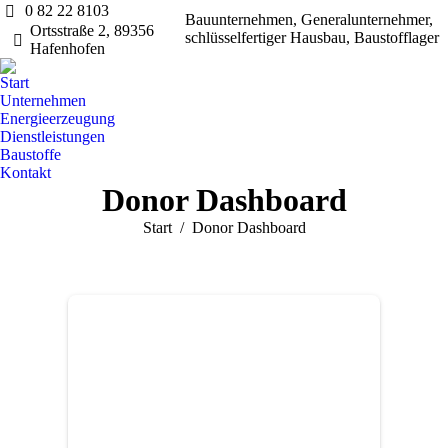
0 82 22 8103
Bauunternehmen, Generalunternehmer,
Ortsstraße 2, 89356
schlüsselfertiger Hausbau, Baustofflager
Hafenhofen
Start
Unternehmen
Energieerzeugung
Dienstleistungen
Baustoffe
Kontakt
Donor Dashboard
Sie befinden sich hier:
Start
Donor Dashboard