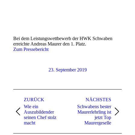
Bei dem Leistungswettbewerb der HWK Schwaben
erreichte Andreas Maurer den 1. Platz.
Zum Pressebericht
23. September 2019
Kommentarnavigation
ZURÜCK
NÄCHSTES
Wie ein
Schwabens bester
Auszubildender
Maurerlehrling ist
Vorheriger
Nächster
seinen Chef stolz
jetzt Top
Beitrag:
Beitrag:
macht
Maurergeselle