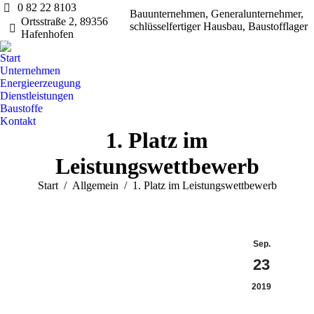
0 82 22 8103
Bauunternehmen, Generalunternehmer,
Ortsstraße 2, 89356
schlüsselfertiger Hausbau, Baustofflager
Hafenhofen
Start
Unternehmen
Energieerzeugung
Dienstleistungen
Baustoffe
Kontakt
1. Platz im
Leistungswettbewerb
Sie befinden sich hier:
Start
Allgemein
1. Platz im Leistungswettbewerb
Sep.
23
2019