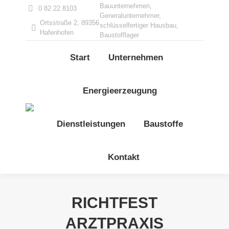
Bauunternehmen,
0 82 22 8103
Generalunternehmer,
Ortsstraße 2, 89356
schlüsselfertiger Hausbau,
Hafenhofen
Baustofflager
Start
Unternehmen
Energieerzeugung
Dienstleistungen
Baustoffe
Kontakt
RICHTFEST
ARZTPRAXIS