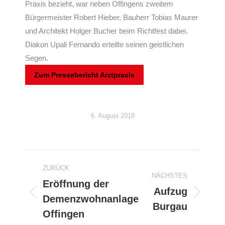
Praxis bezieht, war neben Offingens zweitem
Bürgermeister Robert Hieber, Bauherr Tobias Maurer
und Architekt Holger Bucher beim Richtfest dabei.
Diakon Upali Fernando erteilte seinen geistlichen
Segen.
Zum Pressebericht Arztpraxis
6. August 2018
Kommentarnavigation
ZURÜCK
NÄCHSTES
Eröffnung der
Aufzug
Demenzwohnanlage
Vorheriger
Nächster
Burgau
Beitrag:
Beitrag:
Offingen