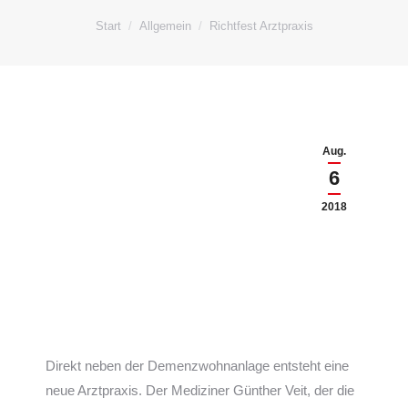
Sie befinden sich hier:
Start
Allgemein
Richtfest Arztpraxis
Aug.
6
2018
Direkt neben der Demenzwohnanlage entsteht eine
neue Arztpraxis. Der Mediziner Günther Veit, der die